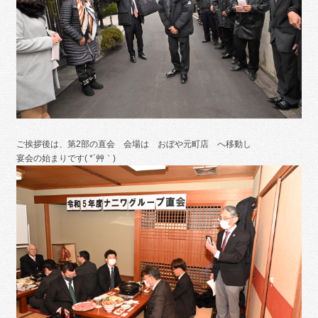
ご挨拶後は、第2部の直会 会場は おぼや元町店 へ移動し
宴会の始まりです( *´艸｀)