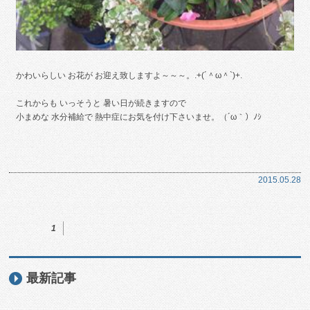
かわいらしい お花が お迎え致しますよ～～～。.+(´＾ω＾`)+.
これからも いっそうと 暑い日が続きますので
小まめな 水分補給で 熱中症にお気を付け下さいませ。（´ω｀）ﾉｼ
2015.05.28
1
最新記事