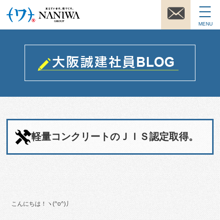
MENU
軽量コンクリートのＪＩＳ認定取得。
こんにちは！ヽ(^o^)丿