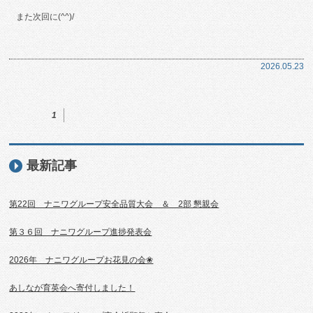
また次回に(^^)/
2026.05.23
1
最新記事
第22回 ナニワグループ安全品質大会 ＆ 2部 懇親会
第３６回 ナニワグループ進捗発表会
2026年 ナニワグループお花見の会❀
あしなが育英会へ寄付しました！