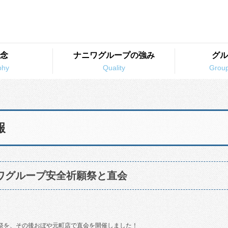
念
ナニワグループの強み
グル
報
ニワグループ安全祈願祭と直会
祈願祭を、その後おぼや元町店で直会を開催しました！