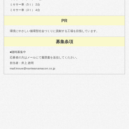
ミキサー車（5ｔ） 2台
ミキサー車（3ｔ） 4台
PR
環境にやさしい循環型社会づくりに貢献する工場を目指しています。
募集条項
■随時募集中
応募者の方はメールにて履歴書を送信してください。
担当者：井上 政明
mail:inoue@naniwanamacon.co.jp