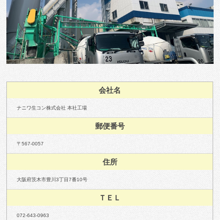
会社名
ナニワ生コン株式会社 本社工場
郵便番号
〒567-0057
住所
大阪府茨木市豊川3丁目7番10号
ＴＥＬ
072-643-0963