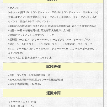
○セメント
㈱トクヤマ(普通ポルトランドセメント、早強ポルトランドセメント、高炉セメント)
宇部三菱セメント㈱(普通ポルトランドセメント、早強ポルトランドセメント、高炉
セメント、低熱ポルトランドセメント)
○細骨材/石灰砕砂:大分県津久見市産 砕砂:京都府亀岡市産 銅スラグ:愛媛県西条市
○粗骨材/砕石:京都府亀岡市産 石灰砕石:大分県津久見市産
○混和材/フライアッシュ:関電パワーテック
○混和剤/シーカビスコクリートSP8S、シーカポゾリス15S、シーカポゾリス
15DS、シーカビスコクリートGL6500、フローリックSF500S、フローリック
SV10、シーカビスコクリート1100NT、チューポールHP-11、チューポールSR、マ
イテイ3000S
○水/地下水、回収水(上澄水・スラッジ水)
試験設備
○骨材、コンクリート関係試験設備一式
○2000KN 島津製作所製 圧力センサー型圧縮試験機
○恒温水槽(調整機付・1450本)
運搬車両
ミキサー車（10ｔ） 34台
ミキサー車（8ｔ） 15台