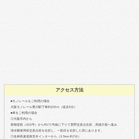
アクセス方法
■モノレールをご利用の場合
大阪モノレール豊川駅下車約200ｍ（徒歩5分）
■車をご利用の場合
◎大阪市内から
新御堂筋（423号）からR171号線に下りて萱野交差点右折、高槻方面へ進み、
清水郵便局前交差点前を右折し、一筋目を右折した所にあります。
◎名神高速道路茨木インターから（3.5km 約7分）