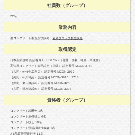
社員数（グループ）
22名
業務内容
生コンクリート製造及び販売、
立米ブロック製造販売
取得認定
日本産業規格 認証番号 GB0507322（普通・舗装・軽量・高強度）
高強度コンクリート大臣認定（単独） 認定番号 MCON-3782
（共同・㈱竹中工務店） 認定番号 MCON-2969
（共同・㈱大林組） 認定番号 MCON-3616、3716
（共同・東レ建設㈱） 認定番号 MCON-3250
（共同・清水建設㈱） 認定番号 MCON-3333
資格者（グループ）
コンクリート診断士 1名
コンクリート主任技士 6名
コンクリート技士 10名
コンクリート現場試験技能者 1名
JIS品質管理責任者 11名