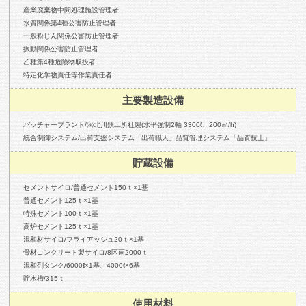
産業廃棄物中間処理施設管理者
水質関係第4種公害防止管理者
一般粉じん関係公害防止管理者
振動関係公害防止管理者
乙種第4種危険物取扱者
特定化学物責任等作業責任者
主要製造設備
バッチャープラント/㈱北川鉄工所社製(水平強制2軸 3300ℓ、200㎥/h)
統合制御システム/出荷支援システム「出荷職人」品質管理システム「品質技士」
貯蔵設備
セメントサイロ/普通セメント150ｔ×1基
普通セメント125ｔ×1基
特殊セメント100ｔ×1基
高炉セメント125ｔ×1基
混和材サイロ/フライアッシュ20ｔ×1基
骨材コンクリート製サイロ/8区画2000ｔ
混和剤タンク/6000ℓ×1基、4000ℓ×6基
貯水槽/315ｔ
使用材料