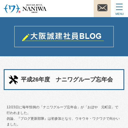
MENU
平成26年度 ナニワグループ忘年会
12/23日に毎年恒例の「ナニワグループ忘年会」が「おぼや 元町店」で
行われました。
勿論、『ブログ更新部隊』は初参加となり、ウキウキ・ワクワクで向かい
ました。