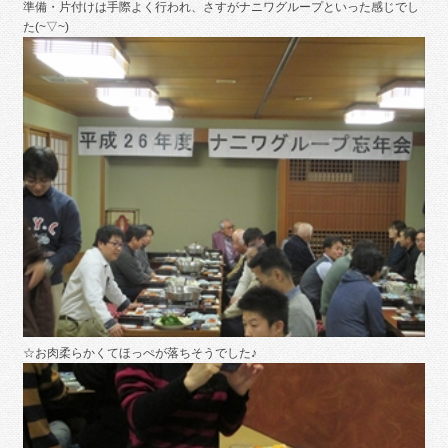
準備・片付けは手際よく行われ、さすがナニワグループといった感じでし
た(~▽~)
☆お肉柔らかくてほっぺが落ちそうでした♪