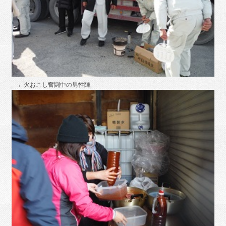
←火おこし奮闘中の男性陣