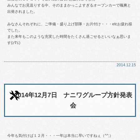
みんなでお見送りする中、そのままかっこよすぎるオープンカーで颯爽と
出発されました。
みなさんそれぞれに、ご準備・盛り上げ部隊・お片付け・・・etcお疲れ様
でした。
また来年もこのような充実した時間をたくさん過ごせるといいなぁ思いま
す(≧∇≦)
2014.12.15
2014年12月7日 ナニワグループ方針発表
会
今年も気付けば１２月・・・一年は本当に早いですねぇ（^^;）