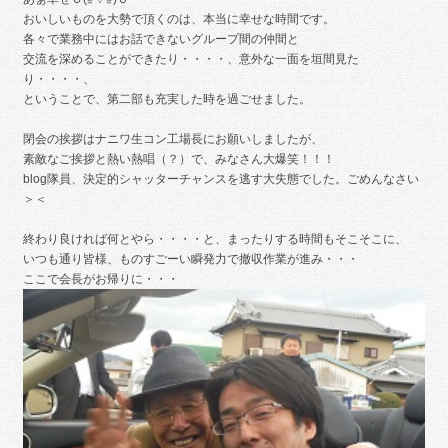
おいしいものを大勢で頂くのは、本当に幸せな時間です。
各々で業務中にはお話できないグループ間の仲間と
交流を深めることができたり・・・・、意外な一面を垣間見た
り・・・・、
ということで、第二部も充実した時を過ごせました。
閉会の挨拶はナニワ生コン工場長にお願いしましたが、
素敵なご挨拶と熱い熱唱（？）で、みなさん大爆笑！！！
blog隊員、決定的シャッターチャンスを逃す大失態でした。ごめんなさい
＞＜
終わり良ければ何とやら・・・・と、まったりする時間もそこそこに、
いつも通り皆様、ものすごーい瞬発力で撤収作業が進み・・・
ここで会長がお帰りに・・・