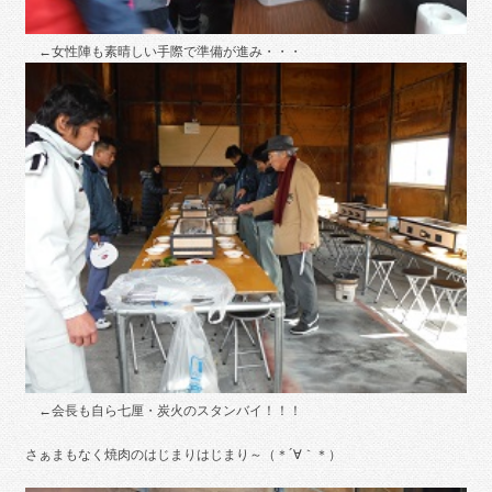
←女性陣も素晴しい手際で準備が進み・・・
←会長も自ら七厘・炭火のスタンバイ！！！
さぁまもなく焼肉のはじまりはじまり～（＊´∀｀＊）