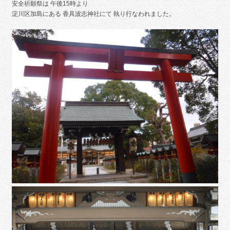
安全祈願祭は 午後15時より
淀川区加島にある 香具波志神社にて 執り行なわれました。