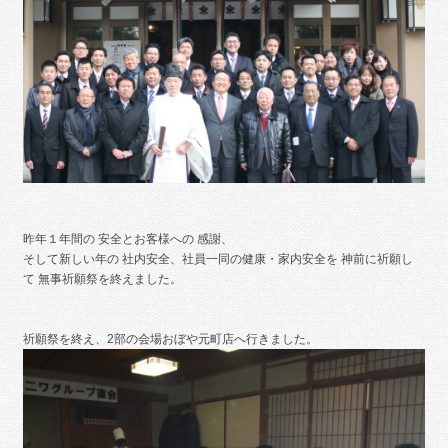
昨年１年間の 安全とお客様への 感謝、
そして新しい年の 社内安全、社員一同の健康・家内安全を 神前に祈願し
て 無事祈願祭を終えました。
祈願祭を終え、2部の会場おぼや元町店へ行きました。