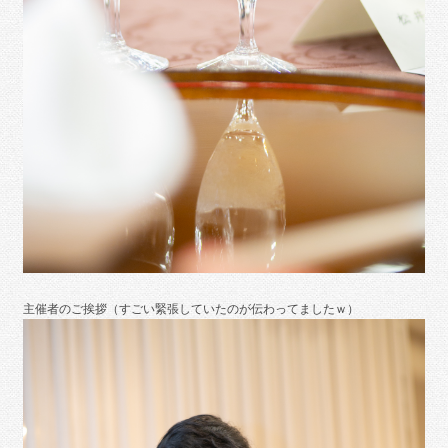
主催者のご挨拶（すごい緊張していたのが伝わってましたｗ）