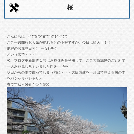
桜
こんにちは (^ｺ^)(^ﾝ^)(^ﾆ^)(^ﾁ^)(^ﾜ^)
ここ一週間程お天気が崩れるとの予報ですが、今日は晴天！！！
絶好のお花見日和(￣ー☆ｷﾗﾘｰﾝ
という訳で・・・
私、ブログ更新部隊１号はお昼休みを利用して、ここ大阪誠建のご近所で
一人お花見しちゃいました(*´σｰ｀)ｴﾍﾍ
明日からの雨で散ってしまう前に・・・大阪誠建を一歩出て見える桜の木
をパシャリパシャリ♪
春ですね～o(＠＾◇＾＠)o