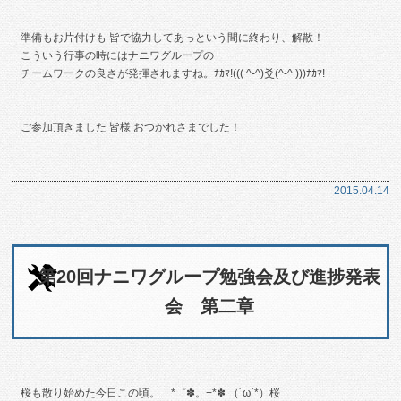
準備もお片付けも 皆で協力してあっという間に終わり、解散！
こういう行事の時にはナニワグループの
チームワークの良さが発揮されますね。ﾅｶﾏ!((( ^-^)爻(^-^ )))ﾅｶﾏ!
ご参加頂きました 皆様 おつかれさまでした！
2015.04.14
第20回ナニワグループ勉強会及び進捗発表
会 第二章
桜も散り始めた今日この頃。 *゜✽。+*✽ （´ω`*）桜