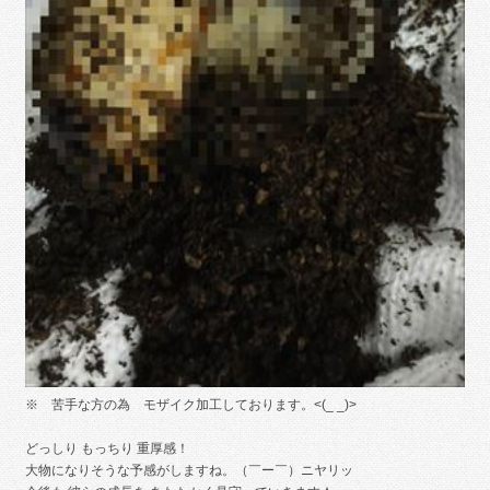
※ 苦手な方の為 モザイク加工しております。<(_ _)>
どっしり もっちり 重厚感！
大物になりそうな予感がしますね。（￣ー￣）ニヤリッ