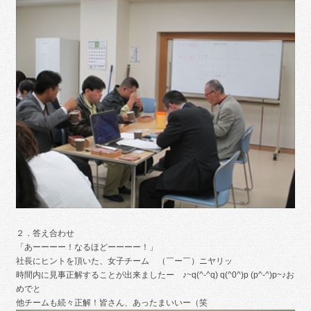
２．答え合わせ
「あーーーー！なるほどーーーー！」
社長にヒントを頂いた、女子チーム （￣ー￣）ニヤリッ
時間内に見事正解することが出来ましたー ♪~q(^-^q) q(^0^)p (p^-^)p~♪お
めでと
他チームも続々正解！皆さん、あったまいいー（笑