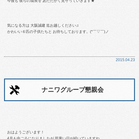
今後も 彼らの成長を あたたかく見守っていきます★
気になる方は 大阪誠建 迄お越しください♫
かわいい６匹の子供たちと お待ちしております。(*￣▽￣)ノ
2015.04.23
ナニワグループ懇親会
おはようございます！
4月も中ごろになりましたが 肌寒い日が続いていますね。