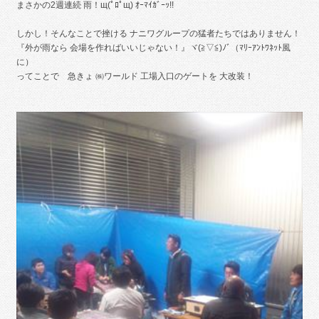
まさかの2週連続 雨！щ(ﾟﾛﾟщ) ｵｰﾏｲｶﾞｰｯ!!
しかし！そんなことで挫ける ナニワグループの猛者たちではありません！
『外が雨なら 会場を作ればいいじゃない！』ヾ(≧▽≦)ﾉﾞ（ﾏﾘｰｱﾝﾄﾜﾈｯﾄ風
に）
ってことで 急きょ ㈱ワールド 工場入口のゲートを 大改装！