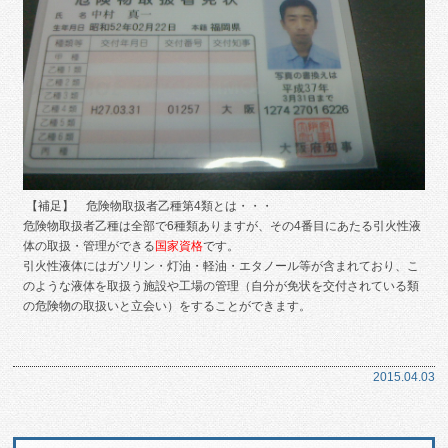
【補足】 危険物取扱者乙種第4類とは・・・
危険物取扱者乙種は全部で6種類ありますが、その4番目にあたる引火性液
体の取扱・管理ができる
国家資格
です。
引火性液体にはガソリン・灯油・軽油・エタノール等が含まれており、こ
のような液体を取扱う施設や工場の管理（自分が免状を交付されている類
の危険物の取扱いと立会い）をすることができます。
2015.04.03