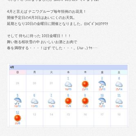
4月と言えば ナニワグループ毎年恒例のお花見！
開催予定日の4月3日はあいにくのお天気。
延期となり10日の金曜日に開催となりました。((o(ﾞεﾞ)o))ﾜｸﾜｸ
そして 待ちに待った 10日金曜日！！！
舞い散る桜吹雪の中 おいしいお酒とお肉で
春を満喫する・・・！はず でした・・・。(ﾉω･､) ｳｩ･･･