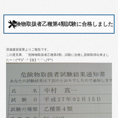
危険物取扱者乙種第4類試験に合格しました
浪速建資産業よりご報告です。
この度見事、「危険物取扱者乙種第4類」試験に合格し資格取得出来まし
たー！(*'∇')/ﾟ･:*【祝】*:･ﾟ＼('∇'*)