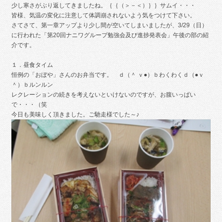
少し寒さがぶり返してきましたね。｛｛（＞－＜）｝｝サムイ・・・
皆様、気温の変化に注意して体調崩されないよう気をつけて下さい。
さてさて、第一章アップより少し間が空いてしまいましたが、3/29（日）
に行われた「第20回ナニワグループ勉強会及び進捗発表会」午後の部の紹
介です。
１．昼食タイム
恒例の「おぼや」さんのお弁当です。 ｄ（＾ ｖ●）ｂわくわくｄ（●ｖ
＾）ｂルンルン
レクレーションの続きを考えないといけないのですが、お腹いっぱい
で・・・（笑
今日も美味しく頂きました。ご馳走様でした～♪