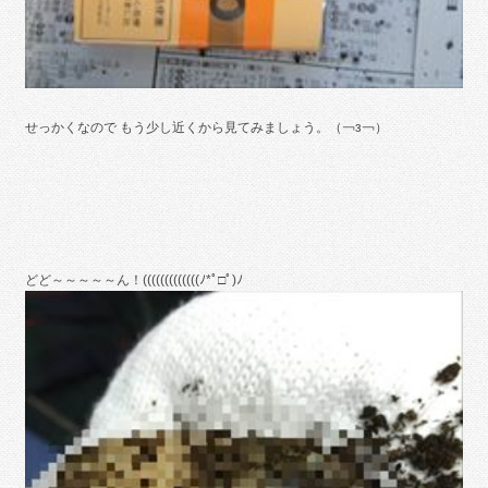
せっかくなので もう少し近くから見てみましょう。（￢з￢）
どど～～～～～ん！(((((((((((((ﾉ*ﾟ□ﾟ)ﾉ