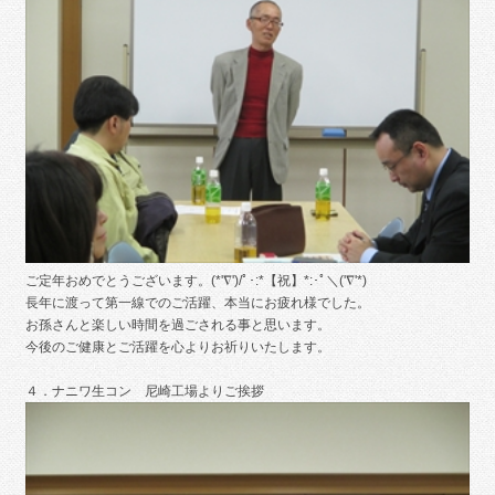
ご定年おめでとうございます。(*'∇')/ﾟ･:*【祝】*:･ﾟ＼('∇'*)
長年に渡って第一線でのご活躍、本当にお疲れ様でした。
お孫さんと楽しい時間を過ごされる事と思います。
今後のご健康とご活躍を心よりお祈りいたします。
４．ナニワ生コン 尼崎工場よりご挨拶