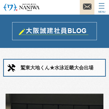
MENU
鷲東大地くん★水泳近畿大会出場