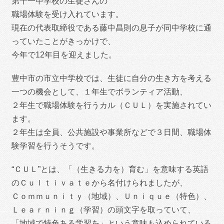
第十一中学校の生徒さんの
職場体験を受け入れています。
現在の代表取締役である藤中昌則の息子が同中学校に通
っていたことがきっかけで、
今年で12年目を迎えました。
豊中市の市立中学校では、生徒に自分の生き方を考える
一つの機会として、１年生でボランティア活動、
２年生で職場体験を行うカル（ＣＵＬ）を実施されてい
ます。
２年生は全員、公共施設や事業所などで３日間、職場体
験学習を行うそうです。
“ＣＵＬ”とは、「（生きる力を）育む」を意味する英語
のＣｕｌｔｉｖａｔｅから名付けられましたが、
Ｃｏｍｍｕｎｉｔｙ（地域）、Ｕｎｉｑｕｅ（特色）、
Ｌｅａｒｎｉｎｇ（学習）の頭文字を取っていて、
「地域で特色ある学習を」という意味も込められている