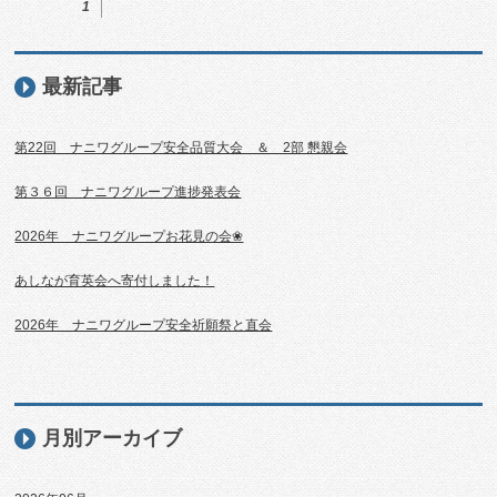
1
最新記事
第22回 ナニワグループ安全品質大会 ＆ 2部 懇親会
第３６回 ナニワグループ進捗発表会
2026年 ナニワグループお花見の会❀
あしなが育英会へ寄付しました！
2026年 ナニワグループ安全祈願祭と直会
月別アーカイブ