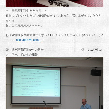
＊ 国産黒毛和牛 たたき丼 ＊
独自に ブレンドした ポン酢風味のタレで あっさり召し上がっていただき
ます☆
おいしそおおおおお～～～。
おぼや情報も 随時更新中ですっ！HP チェックしてみて下さいねっ！ ( ´o
｀) ＜
http://obo-ya.com/
）
② 浪速建資産業からの報告 ③ ナニワ生コ
ン・ワールドからの報告