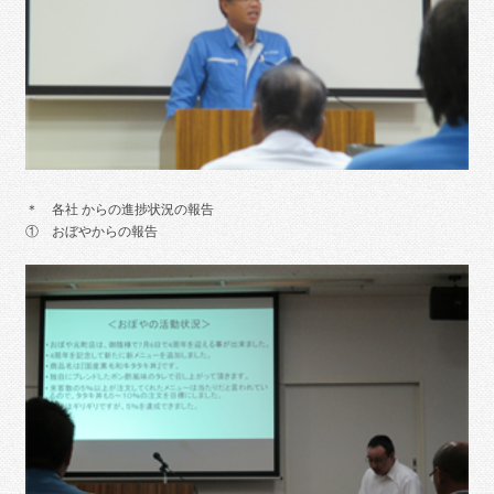
＊ 各社 からの進捗状況の報告
① おぼやからの報告