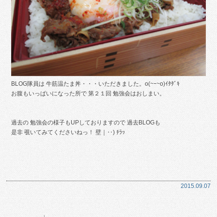
BLOG隊員は 牛筋温たま丼・・・いただきました。o(~ｰ~o)ｲﾀﾀﾞｷ
お腹もいっぱいになった所で 第２１回 勉強会はおしまい。
過去の 勉強会の様子もUPしておりますので 過去BLOGも
是非 覗いてみてくださいねっ！ 壁｜‥) ﾁﾗｯ
2015.09.07