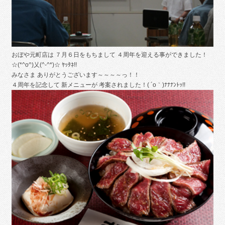
おぼや元町店は ７月６日をもちまして ４周年を迎える事ができました！
☆(*^o^)乂(^-^*)☆ ﾔｯﾀﾈ!!
みなさま ありがとうございます～～～～っ！！
４周年を記念して 新メニューが 考案されました！( ´o｀)ﾅﾅﾅﾝﾄｯ!!