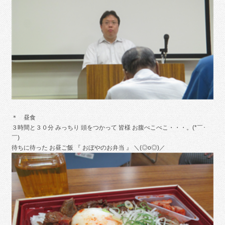
＊ 昼食
３時間と３０分 みっちり 頭をつかって 皆様 お腹ぺこぺこ・・・。(*￣･
￣)
待ちに待った お昼ご飯 『 おぼやのお弁当 』 ＼(◎o◎)／