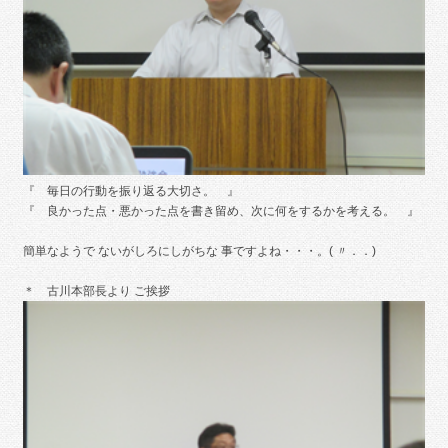
『 毎日の行動を振り返る大切さ。 』
『 良かった点・悪かった点を書き留め、次に何をするかを考える。 』
簡単なようで ないがしろにしがちな 事ですよね・・・。( 〃．．)
＊ 古川本部長より ご挨拶