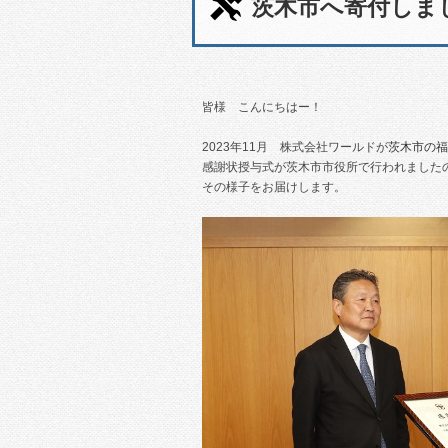
茨木市へ寄付しま
皆様 こんにちはー！
2023年11月 株式会社ワールドが
茨木市の福
感謝状授与式が茨木市市役所で行われました
その様子をお届けします。