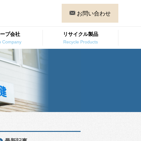
お問い合わせ
ープ会社
リサイクル製品