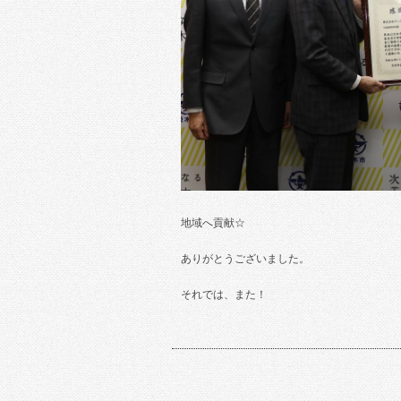
地域へ貢献☆
ありがとうございました。
それでは、また！