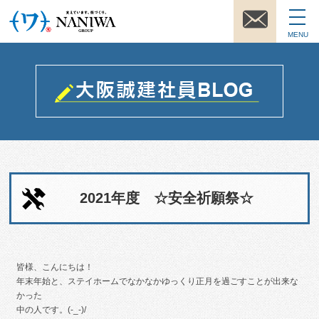
MENU
2021年度 ☆安全祈願祭☆
皆様、こんにちは！
年末年始と、ステイホームでなかなかゆっくり正月を過ごすことが出来な
かった
中の人です。(-_-)/