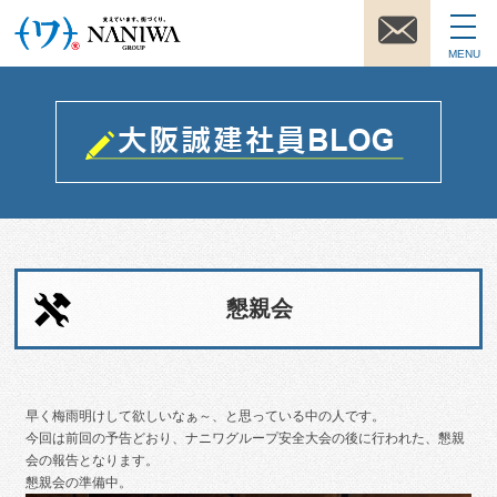
MENU
懇親会
早く梅雨明けして欲しいなぁ～、と思っている中の人です。
今回は前回の予告どおり、ナニワグループ安全大会の後に行われた、懇親
会の報告となります。
懇親会の準備中。