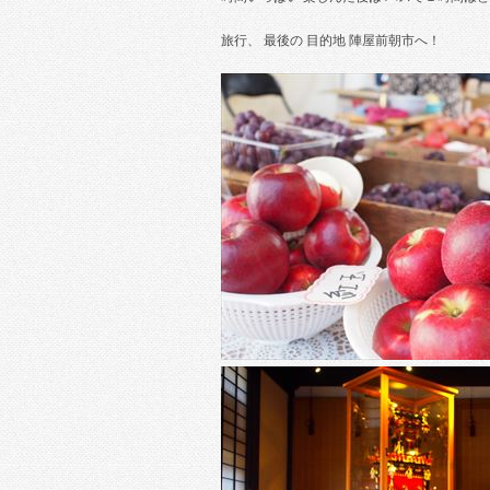
旅行、 最後の 目的地 陣屋前朝市へ！