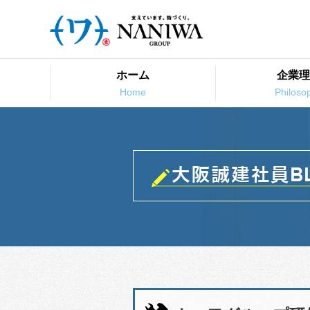
ホーム
企業理