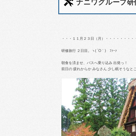
ナニワグループ研
・・・１１月２３日（月）・・・・・・・・
研修旅行 ２日目。ヽ( ´O｀)ゞﾌｧｰｧ
朝食を済ませ、バスへ乗り込み 出発っ！
前日の 疲れからか みなさん 少し眠そうなと