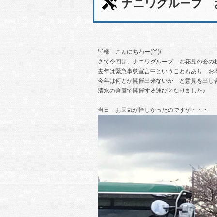
ナニワグループ 
皆様 こんにちわー(^^)/
さて今回は、ナニワグループ お花見の会の
去年は緊急事態宣言中ということもあり お
今年は何とか開催出来ないか と意見を出し
清水の倉庫で開催する運びとなりました♪
当日 お天気が怪しかったのですが・・・