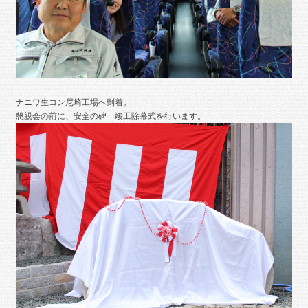
ナニワ生コン尼崎工場へ到着。
懇親会の前に、安全の碑 竣工除幕式を行います。