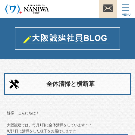
MENU
全体清掃と横断幕
皆様 こんにちは！
大阪誠建では、毎月1日に全体清掃をしています＾＾
8月1日に清掃をした様子をお届けします☆