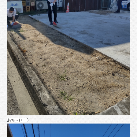
あち～(+_+)