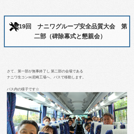
第19回 ナニワグループ安全品質大会 第
二部（碑除幕式と懇親会）
さて、第一部が無事終了し 第二部の会場である
ナニワ生コン㈱尼崎工場へ、バスで移動します。
バス内の様子です☆